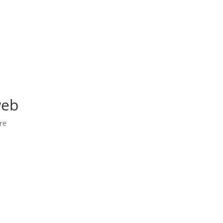
web
re