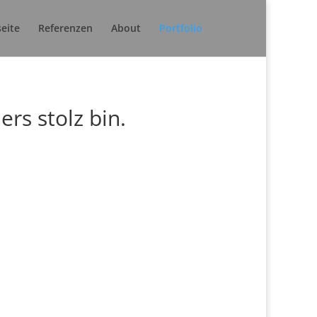
seite
Referenzen
About
Portfolio
ers stolz bin.